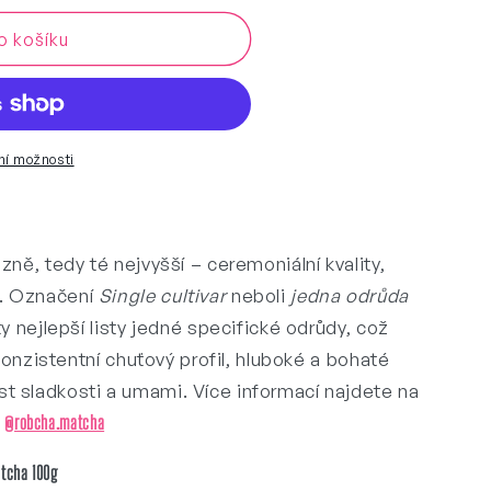
t
o košíku
9;S
bní možnosti
zně, tedy té nejvyšší – ceremoniální kvality,
a. Označení
Single cultivar
neboli
jedna odrůda
ty nejlepší listy jedné specifické odrůdy, což
 konzistentní chuťový profil, hluboké a bohaté
t sladkosti a umami. Více informací najdete na
u
@robcha.matcha
atcha 100g