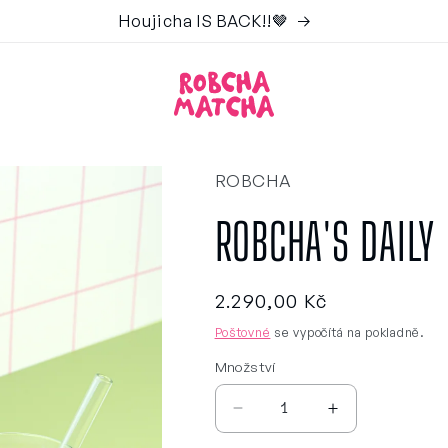
Your matcha era starts here 🍵🎀
ROBCHA
ROBCHA'S DAILY
Běžná
2.290,00 Kč
cena
Poštovné
se vypočítá na pokladně.
Množství
Snížit
Zvýšit
množství
množství