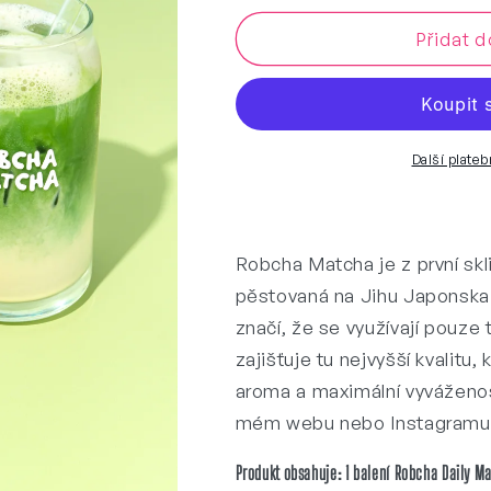
produktu
produktu
Přidat d
ROBCHA&#39;S
ROBCHA&#3
DAILY
DAILY
MATCHA
MATCHA
100G
100G
Další plate
Robcha Matcha je z první skli
pěstovaná na Jihu Japonsk
značí, že se využívají pouze 
zajišťuje tu nejvyšší kvalitu,
aroma a maximální vyváženos
mém webu nebo Instagram
Produkt obsahuje: 1 balení Robcha Daily M