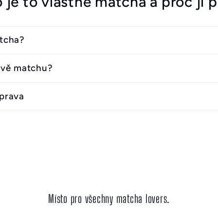
 je to vlastně matcha a proč ji p
atcha?
ávě matchu?
íprava
Místo pro všechny matcha lovers.