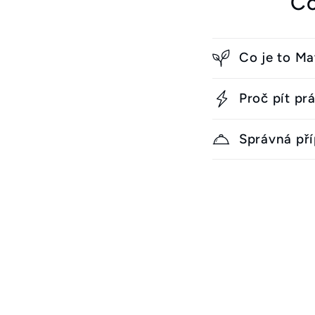
Co
Co je to M
Proč pít pr
Správná př