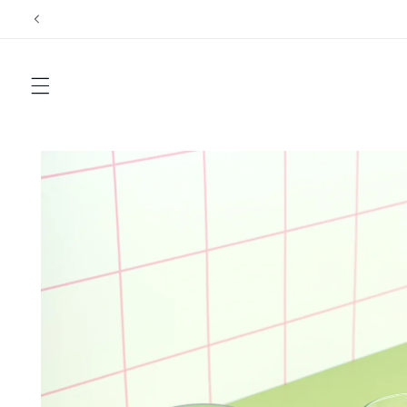
Přejít
k
obsahu
Přejít na
informace
o
produktu