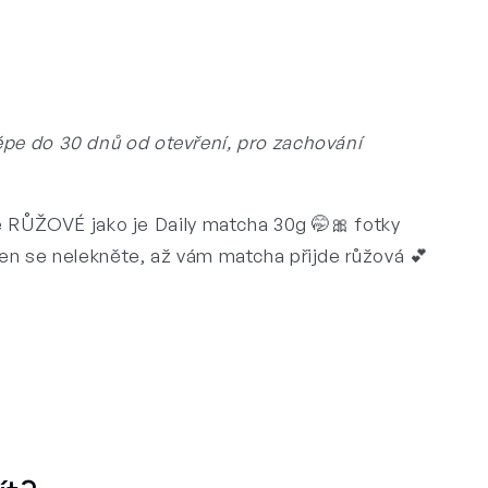
épe do 30 dnů od otevření, pro zachování
ŮŽOVÉ jako je Daily matcha 30g 🤭🎀 fotky
 jen se nelekněte, až vám matcha přijde růžová 💕