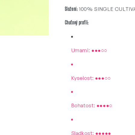
Složení:
100% SINGLE CULTIV
Chuťový profil:
Umami: ●●●○○
Kyselost: ●●●○○
Bohatost: ●●●●○
Sladkost: ●●●●●